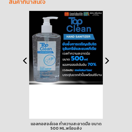
สินค้าที่น่าสนใจ
าดมือ ขนาด
BIOLOGY
สเปรย์แอ
ง
ขนา