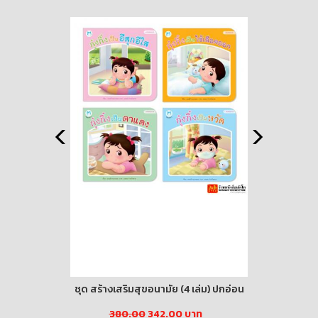
าดมือ ขนาด
ชุด สร้างเสริมสุขอนามัย (4 เล่ม) ปกอ่อน
ชุด ส่งเส
ง
(ไทย-อ
380.00
342.00 บาท