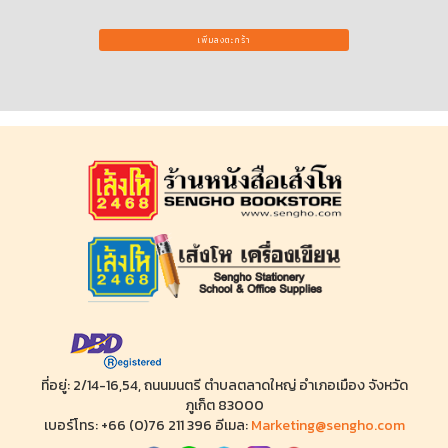
500
เพิ่มลงตะกร้า
ที่อยู่: 2/14-16,54, ถนนมนตรี ตำบลตลาดใหญ่ อำเภอเมือง จังหวัด
ภูเก็ต 83000
เบอร์โทร: +66 (0)76 211 396 อีเมล:
Marketing@sengho.com