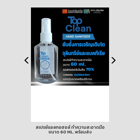
คม สองภาษา
สเปรย์แอลกอฮอล์ ทำความสะอาดมือ
สรุปเคมี ม
ปกอ่อน)
ขนาด 60 ML. พร้อมส่ง
25