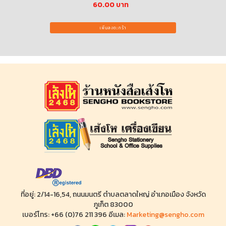
าท
60.00 บาท
เพิ่มลงตะกร้า
ที่อยู่: 2/14-16,54, ถนนมนตรี ตำบลตลาดใหญ่ อำเภอเมือง จังหวัด
ภูเก็ต 83000
เบอร์โทร: +66 (0)76 211 396 อีเมล:
Marketing@sengho.com