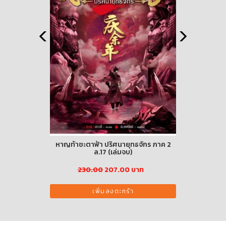
บพิเศษ ฉ1500
หาญท้าชะตาฟ้า ปริศนายุทธจักร ภาค 2
ชุด สร้างเส
ล.17 (เล่มจบ)
38
230.00
207.00 บาท
เพิ่มลงตะกร้า