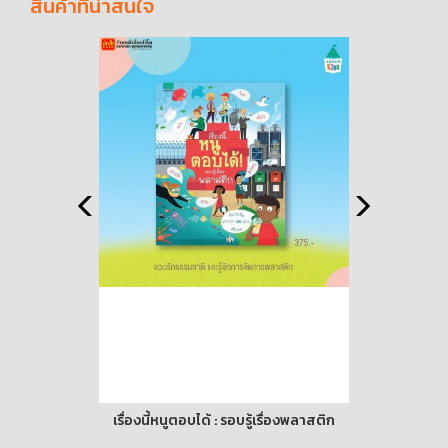
สินค้าที่น่าสนใจ
รื่องพลาสติก
ชุด ลูกลิงเรียนรู้ (8 เล่ม)
ชุด สร้างเส