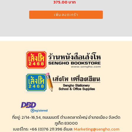
920.00
828.00 บาท
38
เพิ่มลงตะกร้า
ที่อยู่: 2/14-16,54, ถนนมนตรี ตำบลตลาดใหญ่ อำเภอเมือง จังหวัด
ภูเก็ต 83000
เบอร์โทร: +66 (0)76 211 396 อีเมล:
Marketing@sengho.com