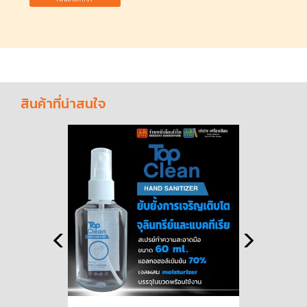
สินค้าที่น่าสนใจ