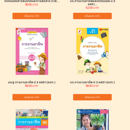
เทคโนโลยีสารสนเทศและการสื่อสาร 3 (พ...
บร.การงานอาชีพและเทคโนโลยี ป.3
ลส51...
95.00 บาท
62.00 บาท
เพิ่มลงตะกร้า
เพิ่มลงตะกร้า
มมฐ.การงานอาชีพ ป.3 ลส51 (อจท.)
บร.การงานอาชีพ ป.3 ลส51 (อจท.)
58.00 บาท
58.00 บาท
เพิ่มลงตะกร้า
เพิ่มลงตะกร้า