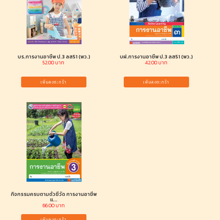
บร.การงานอาชีพ ป.3 ลส51 (พว.)
บฝ.การงานอาชีพ ป.3 ลส51 (พว.)
52.00 บาท
42.00 บาท
เพิ่มลงตะกร้า
เพิ่มลงตะกร้า
กิจกรรมครบตามตัวชี้วัด การงานอาชีพ
แ...
66.00 บาท
เพิ่มลงตะกร้า