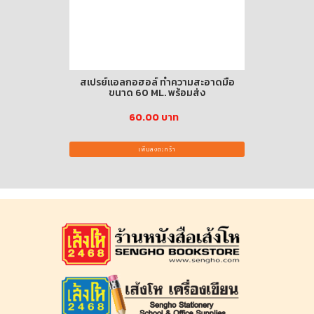
R
สเปรย์แอลกอฮอล์ ทำความสะอาดมือ
ชุด 
ขนาด 60 ML. พร้อมส่ง
าท
92
60.00 บาท
เพิ่มลงตะกร้า