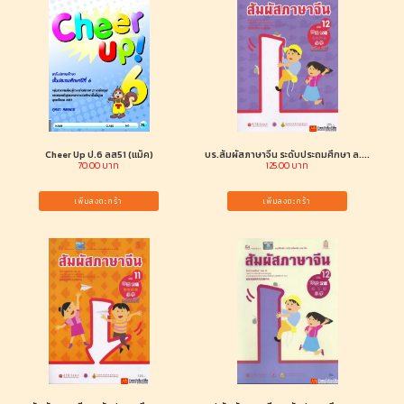
Cheer Up ป.6 ลส51 (แม็ค)
บร.สัมผัสภาษาจีน ระดับประถมศึกษา ล....
70.00 บาท
125.00 บาท
เพิ่มลงตะกร้า
เพิ่มลงตะกร้า