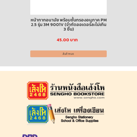
A CHEMISTRY
หน้ากากอนามัย พร้อมชั้นกรองอนุภาค PM
ชุด สร้างเส
2.5 รุ่น 3M 9001V (จำกัดออเดอร์ละไม่เกิน
3 ชิ้น)
าท
38
45.00 บาท
สินค้าหมด