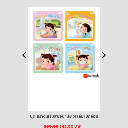
 เล่ม / ชุด)
ชุด สร้างเสริมสุขอนามัย (4 เล่ม) ปกอ่อน
สรุปเคมี ม
บาท
380.00
342.00 บาท
25