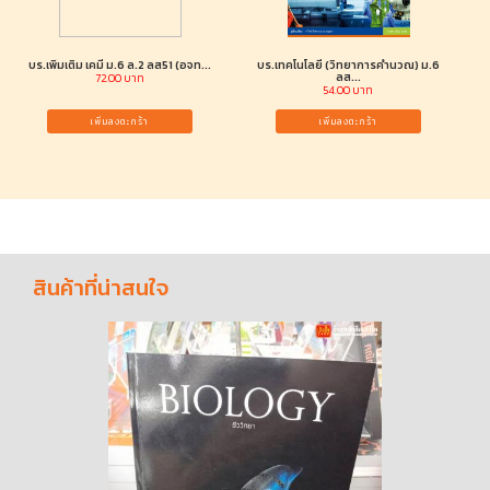
บร.เพิ่มเติม เคมี ม.6 ล.2 ลส51 (อจท...
บร.เทคโนโลยี (วิทยาการคำนวณ) ม.6
ลส...
72.00 บาท
54.00 บาท
เพิ่มลงตะกร้า
เพิ่มลงตะกร้า
สินค้าที่น่าสนใจ