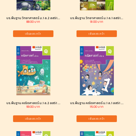
บร.พื้นฐาน วิทยาศาสตร์ ม.1 ล.2 ลส51...
บร.พื้นฐาน วิทยาศาสตร์ ม.1 ล.1 ลส51...
88.00 บาท
91.00 บาท
เพิ่มลงตะกร้า
เพิ่มลงตะกร้า
บร.พื้นฐาน คณิตศาสตร์ ม.1 ล.2 ลส51 ...
บร.พื้นฐาน คณิตศาสตร์ ม.1 ล.1 ลส51 ...
99.00 บาท
115.00 บาท
เพิ่มลงตะกร้า
เพิ่มลงตะกร้า