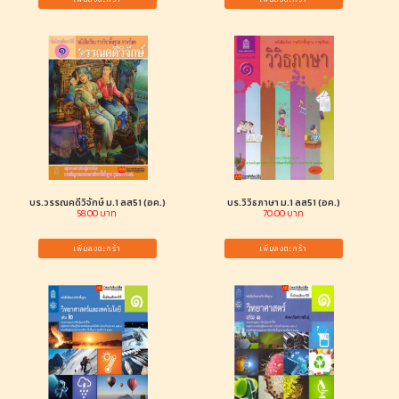
บร.วรรณคดีวิจักษ์ ม.1 ลส51 (อค.)
บร.วิวิธภาษา ม.1 ลส51 (อค.)
58.00 บาท
70.00 บาท
เพิ่มลงตะกร้า
เพิ่มลงตะกร้า