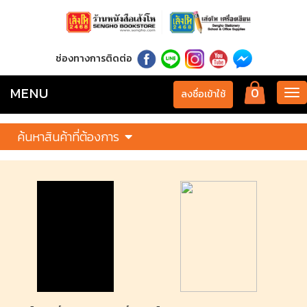
ช่องทางการติดต่อ
MENU
0
Tog
ลงชื่อเข้าใช้
nav
ค้นหาสินค้าที่ต้องการ