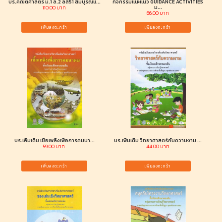
บร.คณิตศาสตร์ ม.1 ล.2 ลส51 สมบูรณ์แ...
กิจกรรมแนะแนว GUIDANCE ACTIVITIES
ม...
110.00 บาท
66.00 บาท
เพิ่มลงตะกร้า
เพิ่มลงตะกร้า
บร.เพิ่มเติม เชื้อเพลิงเพื่อการคมนา...
บร.เพิ่มเติม วิทยาศาสตร์กับความงาม ...
59.00 บาท
44.00 บาท
เพิ่มลงตะกร้า
เพิ่มลงตะกร้า