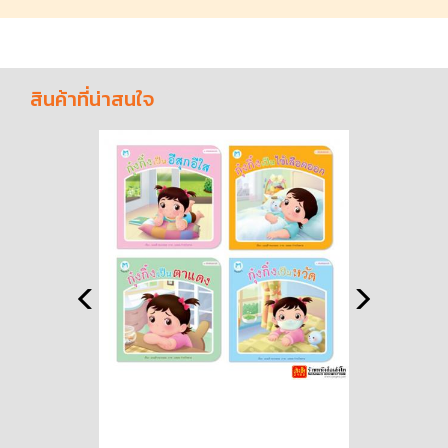
สินค้าที่น่าสนใจ