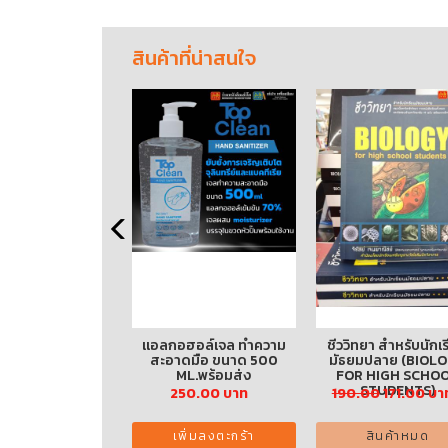
สินค้าที่น่าสนใจ
ฮอล์เจล ทำความ
ชีววิทยา สำหรับนักเรียน
เรื่องนี้หนูตอบได้ : ร
ดมือ ขนาด 500
มัธยมปลาย (BIOLOGY
เรื่องพลาสติก
ML.พร้อมส่ง
FOR HIGH SCHOOL
STUDENTS)
50.00 บาท
190.00
171.00 บาท
375.00 บาท
พิ่มลงตะกร้า
สินค้าหมด
เพิ่มลงตะกร้า