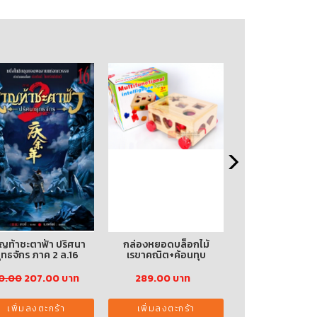
ล่องหยอดบล็อกไม้
หาญท้าชะตาฟ้า ปริศนา
BIOLOG
เรขาคณิต+ค้อนทุบ
ยุทธจักร ภาค 2 ล.17 (เล่ม
จบ)
289.00 บาท
230.00
207.00 บาท
590.00
531.0
เพิ่มลงตะกร้า
เพิ่มลงตะกร้า
เพิ่มลงตะก