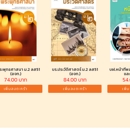
ระพุทธศาสนา ม.2 ลส51
บร.ประวัติศาสตร์ ม.2 ลส51
บฝ.หน้าที่
(อจท.)
(อจท.)
และ
74.00 บาท
84.00 บาท
54
เพิ่มลงตะกร้า
เพิ่มลงตะกร้า
เพิ่