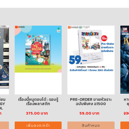
อบรู้
PRE-ORDER ขายหัวเราะ
หาญท้าชะตาฟ้า ปริศนา
ก
ฉบับพิเศษ ฉ1500
ยุทธจักร ภาค 2 ล.16
59.00 บาท
230.00
207.00 บาท
สินค้าหมด
เพิ่มลงตะกร้า