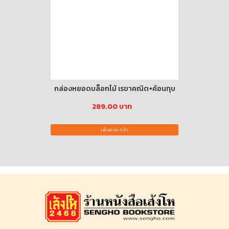
เล่ม) ปกอ่อน
กล่องหยอดบล็อกไม้ เรขาคณิต+ค้อนทุบ
สเปรย์แอ
ขนา
าท
289.00 บาท
เพิ่มลงตะกร้า