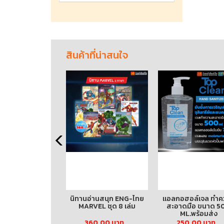
สินค้าที่น่าสนใจ
งเสริมสุขอนามัย (4
นิทานอ่านสนุก ENG-ไทย
แอลกอฮอล์เจล ทำค
ล่ม) ปกอ่อน
MARVEL ชุด 8 เล่ม
สะอาดมือ ขนาด 5
ML.พร้อมส่ง
00
342.00 บาท
360.00 บาท
250.00 บาท