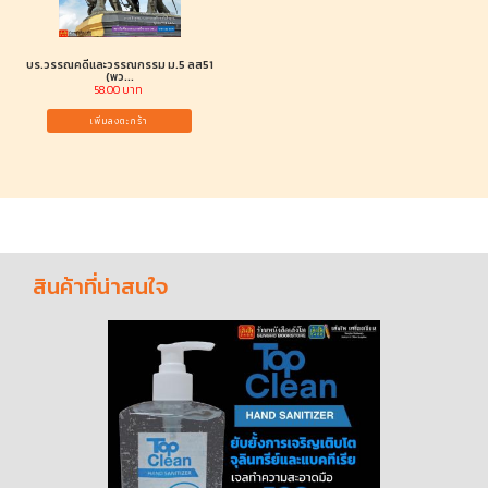
บร.วรรณคดีและวรรณกรรม ม.5 ลส51
(พว...
58.00 บาท
เพิ่มลงตะกร้า
สินค้าที่น่าสนใจ