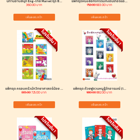
นิทานอ่านสนุก Eng-ไทย Marvel ชุด 8...
แพ็กชุดหนังสือกิจกรรมกึ่งอินเทอร์แอ...
360.00 บาท
758.00
683.00 บาท
เพิ่มลงตะกร้า
เพิ่มลงตะกร้า
โปรโมชั่น !
โปรโมชั่น !
แพ็กชุด ครอบครัวนักวิทยาศาสตร์น้อย ...
แพ็คชุด ถ้วยฟูชวนหนูรู้จักอารมณ์ (1...
805.00
725.00 บาท
980.00
882.00 บาท
เพิ่มลงตะกร้า
เพิ่มลงตะกร้า
โปรโมชั่น !
โปรโมชั่น !