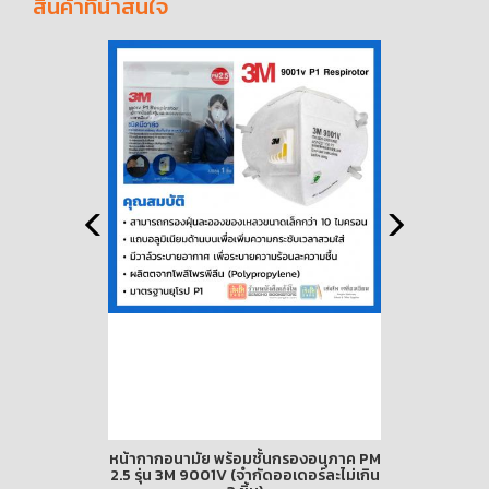
สินค้าที่น่าสนใจ
รองอนุภาค PM
แอลกอฮอล์เจล ทำความสะอาดมือ ขนาด
ชุด น้องเล็
ดอร์ละไม่เกิน
500 ML.พร้อมส่ง